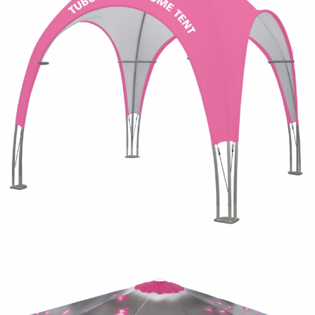
tubular
push pin