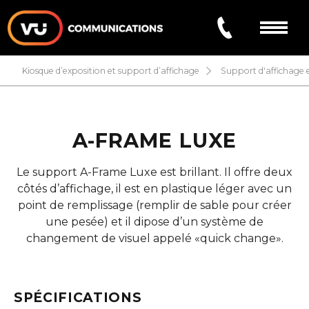
kiosque d’exposition et support d’affichage
support d'affichage 
À PROPOS
PRODUITS/SERVICES
A-FRAME LUXE
Kiosque d’exposition et support d’affichage
PROJETS
Le support A-Frame Luxe est brillant. Il offre deux
côtés d’affichage, il est en plastique léger avec un
Lettrage de Véhicule
point de remplissage (remplir de sable pour créer
FAQ
une pesée) et il dipose d’un système de
Signalisation et Impression
changement de visuel appelé «quick change».
CONTACT
EN
SPÉCIFICATIONS