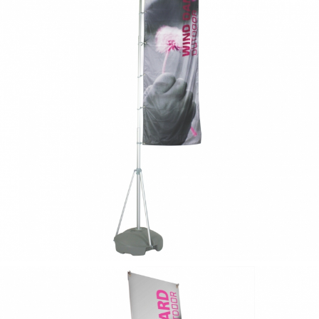
hercule
robuste